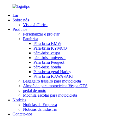
Lar
Sobre nós
Visita à fábrica
Produtos
Personalizar e projetar
Parabrisa
Pára-brisa BMW
Para-brisa KYMCO
pára-brisa vespa
pára-brisa universal
Pára-brisa Peugeot
pára-brisa honda
Para-brisa geral Harley
Pára-brisa KAWASAKI
Bagageiro traseiro para motocicleta
Almofada para motocicleta Vespa GTS
pedal de moto
Mochila escolar para motocicleta
Notícias
Notícias da Empresa
Notícias da indústria
Contate-nos